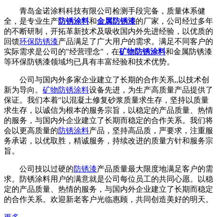
青岛金诺涂料科技有限公司检测手段完备，质量体系健
全，是专业生产
防锈涂料
和
金属防锈漆
的厂家，公司经过多年
的不断研制，开拓革新技术及吸收国内外先进经验，以优质的
回馈
环保防锈漆
产品满足了广大用户的需求。满足不同客户的
实际需求是公司的"经营理念"，在
矿物防锈涂料
和金属防锈漆
等环保防锈漆领域均已具有丰富经验和技术优势。
公司与国内外多家企业建立了长期的合作关系,,以技术创
新为导向。
矿物防锈涂料
设备先进，为生产高质量产品提供了
保证。我们本着"以混凝土修复砂浆质量求生存，坚持以质量
求生存，以诚信为根本的服务宗旨，以稳定的产品质量、热情
的服务，与国内外企业建立了长期而稳定的合作关系。我们将
会以更高质量的
防锈涂料
产品，坚持高品质，严要求，注重服
务承诺，以优取胜，精诚服务，持续改进的质量方针和服务宗
旨。
公司技以过硬的
防锈漆
产品质量最大限度地满足客户的需
求。防锈涂料用户的满意就是公司每位员工的共同心愿。以稳
定的产品质量、热情的服务，与国内外企业建立了长期而稳定
的合作关系。欢迎新老客户光临惠顾，共同创造美好的明天。