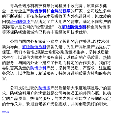
青岛金诺涂料科技有限公司检测手段完备，质量体系健
全，是专业生产
防锈涂料
和
金属防锈漆
的厂家，公司经过多年
的不断研制，开拓革新技术及吸收国内外先进经验，以优质的
回馈
环保防锈漆
产品满足了广大用户的需求。满足不同客户的
实际需求是公司的"经营理念"，在
矿物防锈涂料
和金属防锈漆
等环保防锈漆领域均已具有丰富经验和技术优势。
公司与国内外多家企业建立了长期的合作关系,,以技术创
新为导向。
矿物防锈涂料
设备先进，为生产高质量产品提供了
保证。我们本着"以混凝土修复砂浆质量求生存，坚持以质量
求生存，以诚信为根本的服务宗旨，以稳定的产品质量、热情
的服务，与国内外企业建立了长期而稳定的合作关系。我们将
会以更高质量的
防锈涂料
产品，坚持高品质，严要求，注重服
务承诺，以优取胜，精诚服务，持续改进的质量方针和服务宗
旨。
公司技以过硬的
防锈漆
产品质量最大限度地满足客户的需
求。防锈涂料用户的满意就是公司每位员工的共同心愿。以稳
定的产品质量、热情的服务，与国内外企业建立了长期而稳定
的合作关系。欢迎新老客户光临惠顾，共同创造美好的明天。